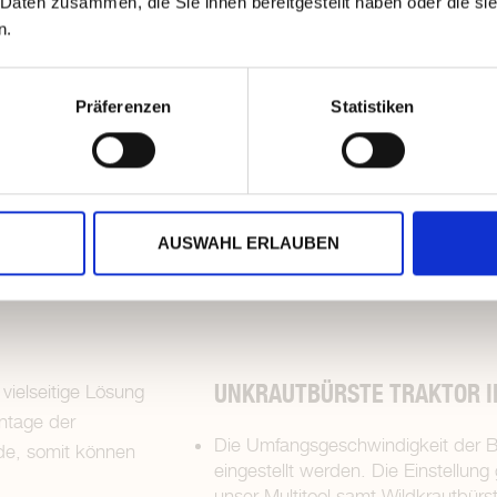
 Daten zusammen, die Sie ihnen bereitgestellt haben oder die s
n.
Präferenzen
Statistiken
DRAULISCHEM ANTRIEB
AUSWAHL ERLAUBEN
UNKRAUTBÜRSTE TRAKTOR I
vielseitige Lösung
ntage der
Die Umfangsgeschwindigkeit der B
nde, somit können
eingestellt werden. Die Einstellun
unser Multitool samt Wildkrautbürst