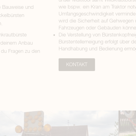
wie bspw. ein Kran am Traktor not
le Bauweise und
Umfangsgeschwindigkeit verminde
ckelbürsten
wird die Sicherheit auf Gehwegen
n.
Fahrzeugen oder Gebäuden könne
nkrautbürste
Die Verstellung von Bürstenkopfn
Bürstentellerneigung erfolgt über 
an deinem Anbau
Handhabung und Bedienung ermög
n du Fragen zu den
KONTAKT