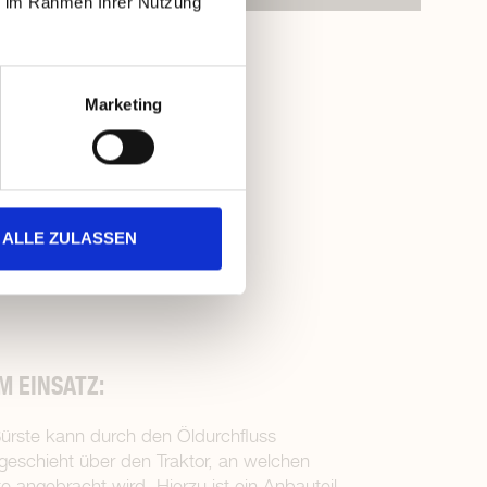
ie im Rahmen Ihrer Nutzung
Marketing
ALLE ZULASSEN
M EINSATZ:
ürste kann durch den Öldurchfluss
g geschieht über den Traktor, an welchen
e angebracht wird. Hierzu ist ein Anbauteil,