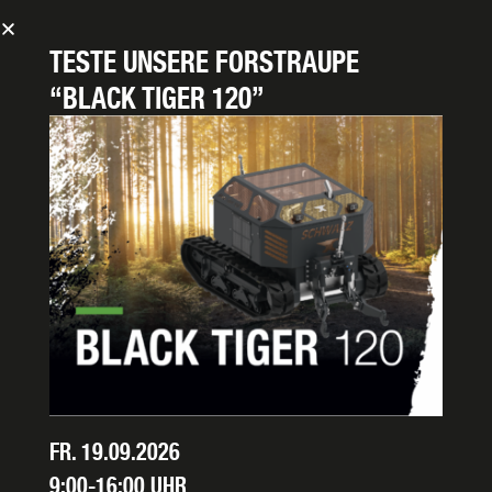
TESTE UNSERE
FORSTRAUPE
“BLACK TIGER 120”
PROSPEKT ANFORDERN
Datenschutzerklärung gelesen
Ich habe die
Datenschutzerklärung
zur Kenntnis genommen. Ich stimme zu,
dass meine Angaben und Daten zur Beantwortung meiner Anfrage
elektronisch erhoben und gespeichert werden. Hinweis: Sie können Ihre
Einwilligung jederzeit für die Zukunft per
E-Mail
widerrufen. Ich erkläre mich
damit einverstanden, dass alle eingegebenen Daten und meine IP-Adresse
FR. 19.09.2026
nur zum Zweck der Spamvermeidung durch das Programm
Akismet
in den
USA überprüft und gespeichert werden.
Weitere Informationen zu Akismet
9:00-16:00 UHR