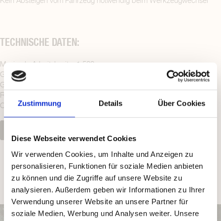
Kein Absteigen vom Fahrzeug notwendig beim Werkzeugwechsel
TECHNISCHE DATEN:
Maximale Arbeitsbreite: 1.500 mm
Gewicht Reisigrechen gerade: 355 kg / 415 kg
Gewicht Reisigrechen gekröpft: 350 kg / 420 kg
Rohrabstand Aufnahme: 250 mm / 350 mm
Zustimmung
Details
Über Cookies
Optional: 3-Punkt-Aufnahme für den Transport
KONTAKT
Diese Webseite verwendet Cookies
Wir verwenden Cookies, um Inhalte und Anzeigen zu
personalisieren, Funktionen für soziale Medien anbieten
zu können und die Zugriffe auf unsere Website zu
analysieren. Außerdem geben wir Informationen zu Ihrer
Verwendung unserer Website an unsere Partner für
soziale Medien, Werbung und Analysen weiter. Unsere