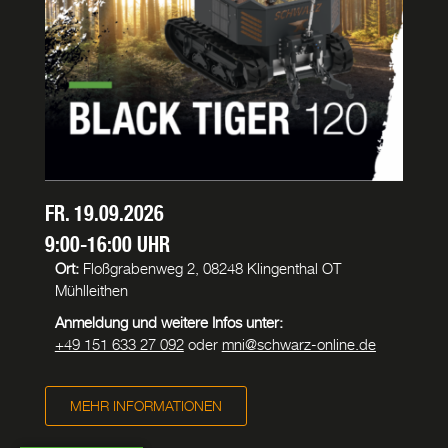
Datenschutzerklärung gelesen
Ich habe die
Datenschutzerklärung
zur Kenntnis genommen. Ich stimme zu,
dass meine Angaben und Daten zur Beantwortung meiner Anfrage
elektronisch erhoben und gespeichert werden. Hinweis: Sie können Ihre
Einwilligung jederzeit für die Zukunft per
E-Mail
widerrufen. Ich erkläre mich
damit einverstanden, dass alle eingegebenen Daten und meine IP-Adresse
FR. 19.09.2026
nur zum Zweck der Spamvermeidung durch das Programm
Akismet
in den
USA überprüft und gespeichert werden.
Weitere Informationen zu Akismet
9:00-16:00 UHR
und Widerrufsmöglichkeiten
.
Ort:
Floßgrabenweg 2, 08248 Klingenthal OT
Mühlleithen
Anmeldung und weitere Infos unter:
+49 151 633 27 092
oder
mni@schwarz-online.de
MEHR INFORMATIONEN