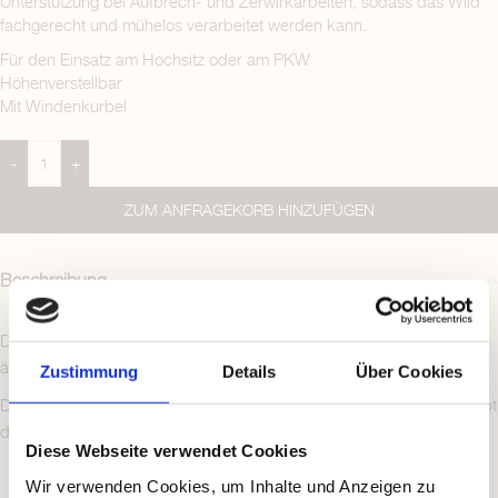
Unterstützung bei Aufbrech- und Zerwirkarbeiten, sodass das Wild
fachgerecht und mühelos verarbeitet werden kann.
Für den Einsatz am Hochsitz oder am PKW
Höhenverstellbar
Mit Windenkurbel
-
+
ZUM ANFRAGEKORB HINZUFÜGEN
Beschreibung
Der Wildgalgen aus Edelstahl ist nicht nur langlebig, sondern auch
äußerst pflegeleicht und witterungsbeständig.
Zustimmung
Details
Über Cookies
Dadurch eignet er sich perfekt für deinen Einsatz im Freien und bleibt
dir über viele Jagdsaisons hinweg erhalten.
Diese Webseite verwendet Cookies
Wir verwenden Cookies, um Inhalte und Anzeigen zu