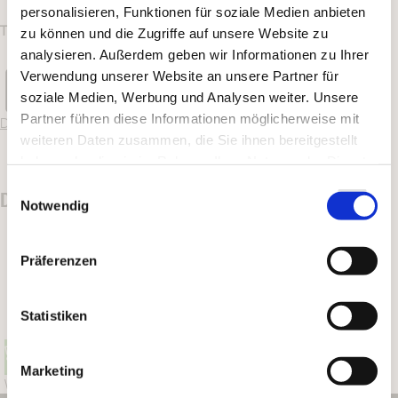
personalisieren, Funktionen für soziale Medien anbieten
TECHNISCHE DATEN
zu können und die Zugriffe auf unsere Website zu
analysieren. Außerdem geben wir Informationen zu Ihrer
Verwendung unserer Website an unsere Partner für
soziale Medien, Werbung und Analysen weiter. Unsere
Partner führen diese Informationen möglicherweise mit
Datenblatt herunterladen
weiteren Daten zusammen, die Sie ihnen bereitgestellt
haben oder die sie im Rahmen Ihrer Nutzung der Dienste
gesammelt haben.
Einwilligungsauswahl
DAS KÖNNTE DIR AUCH GEFALLEN …
Notwendig
Präferenzen
Statistiken
Marketing
Wildträger