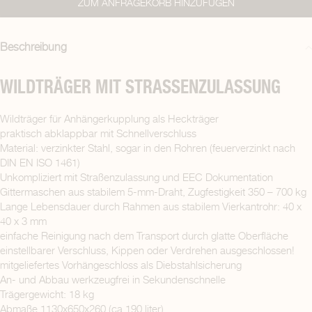
ZUM ANFRAGEKORB HINZUFÜGEN
Beschreibung
WILDTRÄGER MIT STRASSENZULASSUNG
Wildträger für Anhängerkupplung als Heckträger
praktisch abklappbar mit Schnellverschluss
Material: verzinkter Stahl, sogar in den Rohren (feuerverzinkt nach
DIN EN ISO 1461)
Unkompliziert mit Straßenzulassung und EEC Dokumentation
Gittermaschen aus stabilem 5-mm-Draht, Zugfestigkeit 350 – 700 kg
Lange Lebensdauer durch Rahmen aus stabilem Vierkantrohr: 40 x
40 x 3 mm
einfache Reinigung nach dem Transport durch glatte Oberfläche
einstellbarer Verschluss, Kippen oder Verdrehen ausgeschlossen!
mitgeliefertes Vorhängeschloss als Diebstahlsicherung
An- und Abbau werkzeugfrei in Sekundenschnelle
Trägergewicht: 18 kg
Abmaße 1130x650x260 (ca.190 liter)