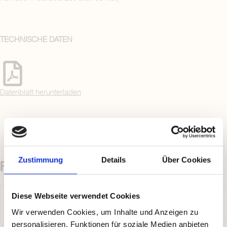
TECHNISCHE DATEN
Datenblatt herunterladen
Zustimmung
Details
Über Cookies
FAQ - PRODUKT WILDTRÄGER
WELCHE VORTEILE HAT EIN KLAPPBARER
Diese Webseite verwendet Cookies
WILDTRÄGER FÜR DIE ANHÄNGERKUPPLUNG?
Wir verwenden Cookies, um Inhalte und Anzeigen zu
personalisieren, Funktionen für soziale Medien anbieten