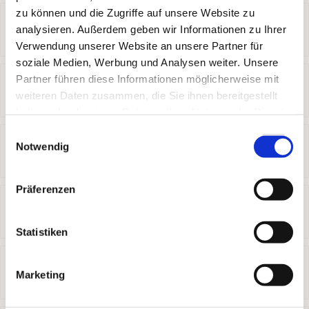
zu können und die Zugriffe auf unsere Website zu
WORAUF MUSS ICH ACHTEN, WENN ICH DEN
analysieren. Außerdem geben wir Informationen zu Ihrer
WILDTRÄGER IM STRASSENVERKEHR NUTZE?
Verwendung unserer Website an unsere Partner für
soziale Medien, Werbung und Analysen weiter. Unsere
PASST EINE HERKÖMMLICHE WILDWANNE AUF DEN
Partner führen diese Informationen möglicherweise mit
weiteren Daten zusammen, die Sie ihnen bereitgestellt
WILDTRÄGER?
haben oder die sie im Rahmen Ihrer Nutzung der Dienste
gesammelt haben.
Einwilligungsauswahl
WELCHEN VORTEIL BIETET DIE SCHNELLKUPPLUNG
Notwendig
FÜR DIE JAGD?
Präferenzen
BENÖTIGEN WILDTRÄGER EINE
STRASSENZULASSUNG?
Statistiken
WARUM IST DAS MATERIAL BEIM WILDTRÄGER
Marketing
ENTSCHEIDEND?