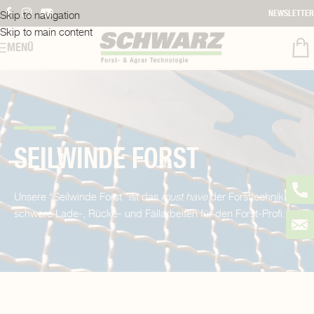
Skip to navigation
NEWSLETTER
Skip to main content
MENÜ
SEILWINDE FORST
Unsere “Seilwinde Forst” ist das
must have
der Forsttechnik für
schwere Lade-, Rücke- und Fällarbeiten für den Forst-Profi.