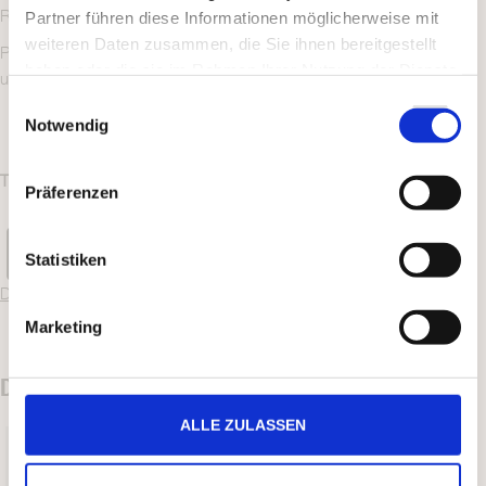
Rollenlagern ist Standard.
Partner führen diese Informationen möglicherweise mit
weiteren Daten zusammen, die Sie ihnen bereitgestellt
Palms wurde 2012 mit dem Swedish Business Award ausgezeichnet
haben oder die sie im Rahmen Ihrer Nutzung der Dienste
und gewährt 3 Jahre Stabilitätsgarantie.
gesammelt haben.
Einwilligungsauswahl
Notwendig
TECHNISCHE DATEN
Präferenzen
Statistiken
Datenblatt herunterladen
Marketing
DAS KÖNNTE DIR AUCH GEFALLEN …
ALLE ZULASSEN