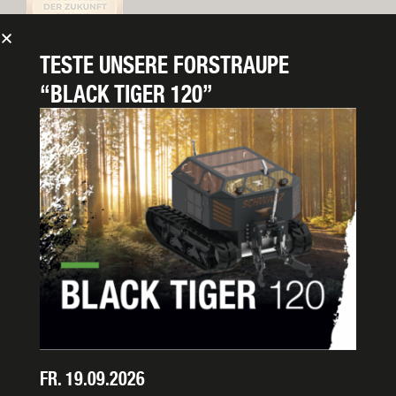
TESTE UNSERE
FORSTRAUPE
“BLACK TIGER 120”
PROSPEKT ANFORDERN
Datenschutzerklärung gelesen
Ich habe die
Datenschutzerklärung
zur Kenntnis genommen. Ich stimme zu,
dass meine Angaben und Daten zur Beantwortung meiner Anfrage
elektronisch erhoben und gespeichert werden. Hinweis: Sie können Ihre
Einwilligung jederzeit für die Zukunft per
E-Mail
widerrufen. Ich erkläre mich
damit einverstanden, dass alle eingegebenen Daten und meine IP-Adresse
FR. 19.09.2026
nur zum Zweck der Spamvermeidung durch das Programm
Akismet
in den